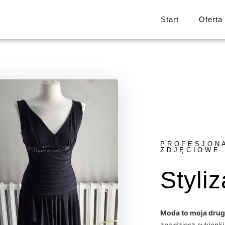
Start
Oferta
PROFESJON
ZDJĘCIOWE
Styliz
Moda to moja drug
znajdziesz sukienki