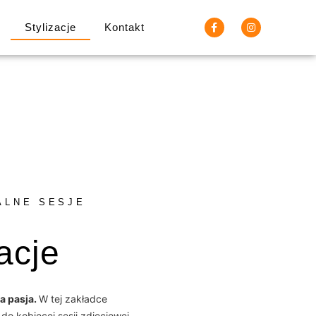
Stylizacje
Kontakt
ALNE SESJE
acje
a pasja.
W tej zakładce
 do kobiecej sesji zdjęciowej,