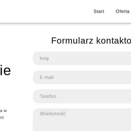
Start
Oferta
Formularz kontakt
ie
ja w
m!