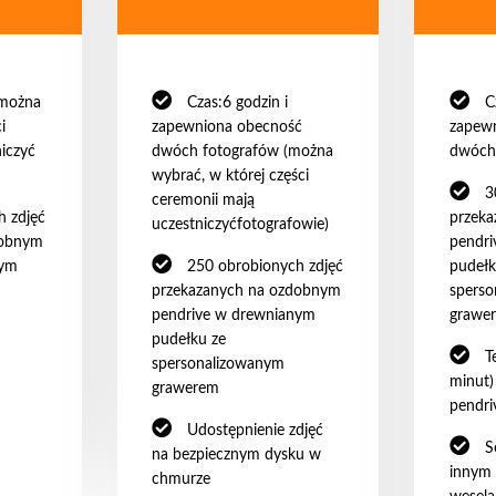
(można
Czas:6 godzin i
C
i
zapewniona obecność
zapew
iczyć
dwóch fotografów (można
dwóch
wybrać, w której części
3
ceremonii mają
h zdjęć
przek
uczestniczyćfotografowie)
dobnym
pendr
nym
250 obrobionych zdjęć
pudełk
przekazanych na ozdobnym
spers
pendrive w drewnianym
grawe
pudełku ze
T
spersonalizowanym
minut)
grawerem
pendri
Udostępnienie zdjęć
S
na bezpiecznym dysku w
innym 
chmurze