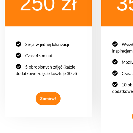
250 zł
3
Sesja w jednej lokalizacji
Wysył
inspiracjam
Czas: 45 minut
Możliw
5 obrobionych zdjęć (każde
dodatkowe zdjęcie kosztuje 30 zł)
Czas:
10 ob
dodatkowe z
Zamów!