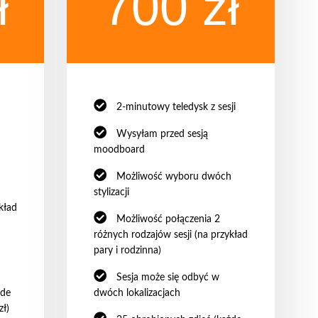
ł
700 zł
2-minutowy teledysk z sesji
Wysyłam przed sesją
h
moodboard
Możliwość wyboru dwóch
stylizacji
kład
Możliwość połączenia 2
różnych rodzajów sesji (na przykład
pary i rodzinna)
Sesja może się odbyć w
żde
dwóch lokalizacjach
zł)