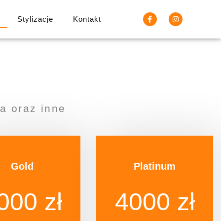
Stylizacje
Kontakt
na oraz inne
Gold
Platinum
000 zł
4000 zł