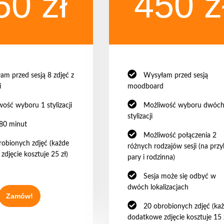
50 zł
450 z
am przed sesją 8 zdjęć z
Wysyłam przed sesją
i
moodboard
ość wyboru 1 stylizacji
Możliwość wyboru dwóc
stylizacji
 80 minut
Możliwość połączenia 2
robionych zdjęć (każde
różnych rodzajów sesji (na przy
djęcie kosztuje 25 zł)
pary i rodzinna)
Sesja może się odbyć w
dwóch lokalizacjach
Zamów!
20 obrobionych zdjęć (ka
dodatkowe zdjęcie kosztuje 15 