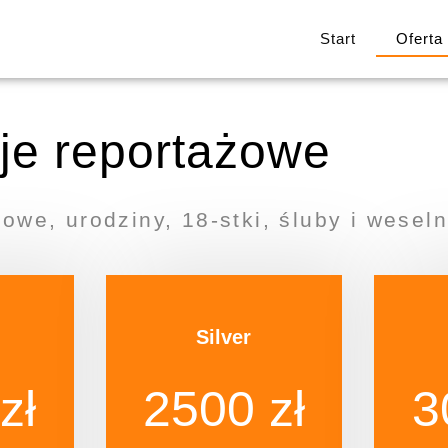
Start
Oferta
je reportażowe
owe, urodziny, 18-stki, śluby i wesel
Silver
zł
2500 zł
3