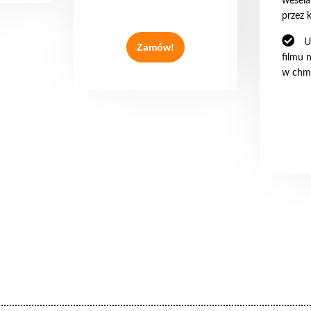
wesela
przez 
U
Zamów!
filmu 
w chm