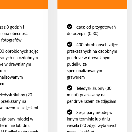
zas:8 godzin i
czas: od przygotowań
niona obecność
do oczepin (0:30)
 fotografów
400 obrobionych zdjęć
00 obrobionych zdjęć
przekazanych na ozdobnym
azanych na ozdobnym
pendrive w drewnianym
ive w drewnianym
pudełku ze
u ze
spersonalizowanym
onalizowanym
grawerem
rem
Teledysk ślubny (30
eledysk ślubny (20
minut) przekazany na
 przekazany na
pendrive razem ze zdjęciami
ve razem ze zdjęciami
Sesja pary młodej w
esja pary młodej w
innym terminie lub dniu
terminie lub dniu
wesela (20 zdjęć wybranych