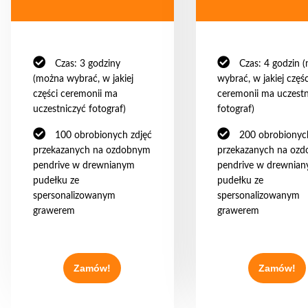
Czas: 3 godziny
Czas: 4 godzin 
(można wybrać, w jakiej
wybrać, w jakiej częśc
części ceremonii ma
ceremonii ma uczestn
uczestniczyć fotograf)
fotograf)
100 obrobionych zdjęć
200 obrobionyc
przekazanych na ozdobnym
przekazanych na oz
pendrive w drewnianym
pendrive w drewnia
pudełku ze
pudełku ze
spersonalizowanym
spersonalizowanym
grawerem
grawerem
Zamów!
Zamów!