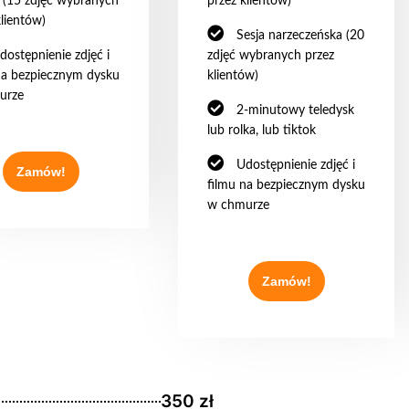
 (15 zdjęć wybranych
przez klientów)
klientów)
Sesja narzeczeńska (20
dostępnienie zdjęć i
zdjęć wybranych przez
na bezpiecznym dysku
klientów)
urze
2-minutowy teledysk
lub rolka, lub tiktok
Udostępnienie zdjęć i
Zamów!
filmu na bezpiecznym dysku
w chmurze
Zamów!
350 zł