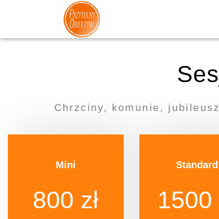
Ses
Chrzciny, komunie, jubileusz
Mini
Standard
800 zł
1500 