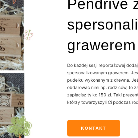
Pendrive 
spersona
grawerem
Do każdej sesji reportażowej dod
spersonalizowanym grawerem. Je
pudełku wykonanym z drewna. Jeśl
obdarować nimi np. rodziców, to 
zapłacisz tylko 150 zł. Taki preze
którzy towarzyszyli Ci podczas rod
KONTAKT